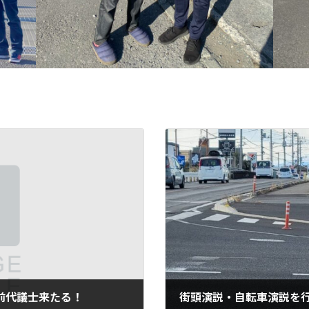
う前代議士来たる！
街頭演説・自転車演説を