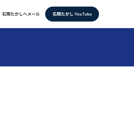
石関たかしへメール
石関たかし YouTube