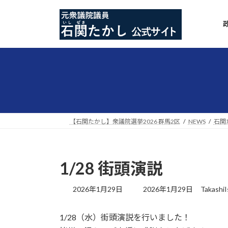
コ
ナ
ン
ビ
テ
ゲ
ン
ー
ツ
シ
へ
ョ
ス
ン
キ
に
ッ
移
プ
動
【石関たかし】衆議院選挙2026 群馬2区
NEWS
石関た
1/28 街頭演説
最
2026年1月29日
2026年1月29日
TakashiI
終
更
1/28（水）街頭演説を行いました！
新